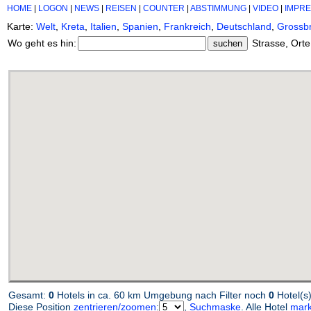
HOME
|
LOGON
|
NEWS
|
REISEN
|
COUNTER
|
ABSTIMMUNG
|
VIDEO
|
IMPR
Karte:
Welt
,
Kreta
,
Italien
,
Spanien
,
Frankreich
,
Deutschland
,
Grossbr
Wo geht es hin:
Strasse, Orte
Gesamt:
0
Hotels in ca. 60 km Umgebung nach Filter noch
0
Hotel(s
Diese Position
zentrieren/zoomen
:
,
Suchmaske
. Alle Hotel
mark