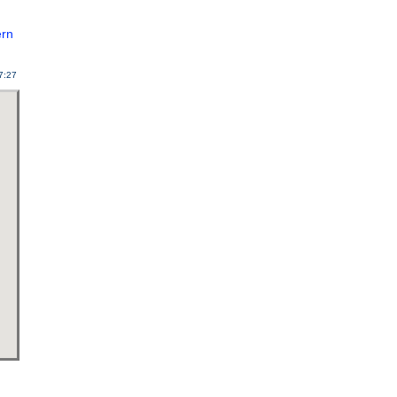
rn
47:27