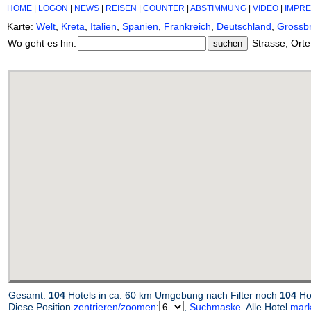
HOME
|
LOGON
|
NEWS
|
REISEN
|
COUNTER
|
ABSTIMMUNG
|
VIDEO
|
IMPR
Karte:
Welt
,
Kreta
,
Italien
,
Spanien
,
Frankreich
,
Deutschland
,
Grossbr
Wo geht es hin:
Strasse, Orte
Gesamt:
104
Hotels in ca. 60 km Umgebung nach Filter noch
104
Hot
Diese Position
zentrieren/zoomen
:
,
Suchmaske
. Alle Hotel
mark