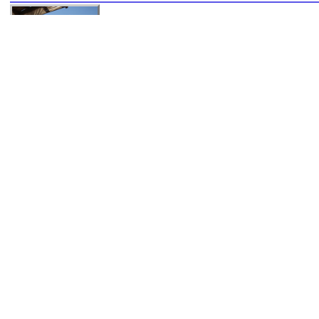
Sun
Position markieren
,
Beschreibung
Keykubat cd. 07400, Alanya, Türkei, +90 242 513 19 14
Concorde Alanya
Position markieren
,
Beschr
G. Pinari Mah. S. tüzün cadddesi Anilgan sok. , Alanya, Türkei,
International
Position markieren
,
Besc
Gullerpinari mahallesi Keykubat caddesi No: 113, Alanya, Türke
Das Hotel liegt im Zentrum von Alanya. Verschiedene Einkaufs- 
m.Das Hotel verfügt über insgesamt 60 Wohneinheiten und bietet
Nergiz Sand & City
Position markieren
Keykubat Cad. , Alanya, Türkei