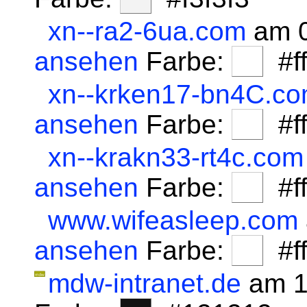
xn--ra2-6ua.com
am 0
ansehen
Farbe:
#fff
xn--krken17-bn4C.c
ansehen
Farbe:
#fff
xn--krakn33-rt4c.com
ansehen
Farbe:
#fff
www.wifeasleep.com
ansehen
Farbe:
#fff
mdw-intranet.de
am 1