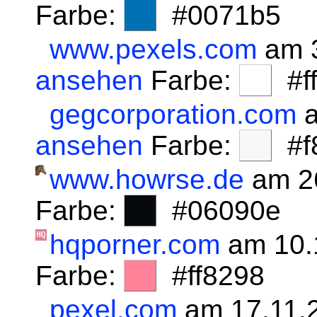
Farbe:
#0071b5
www.pexels.com
am 3
ansehen
Farbe:
#fff
gegcorporation.com
a
ansehen
Farbe:
#f8
www.howrse.de
am 2
Farbe:
#06090e
hqporner.com
am 10.
Farbe:
#ff8298
pexel.com
am 17.11.