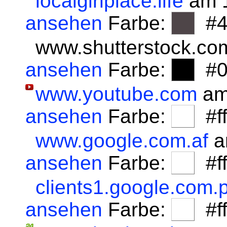
localgirlplace.life
am 1
ansehen
Farbe:
#4
www.shutterstock.co
ansehen
Farbe:
#0
www.youtube.com
am
ansehen
Farbe:
#fff
www.google.com.af
a
ansehen
Farbe:
#fff
clients1.google.com.p
ansehen
Farbe:
#fff