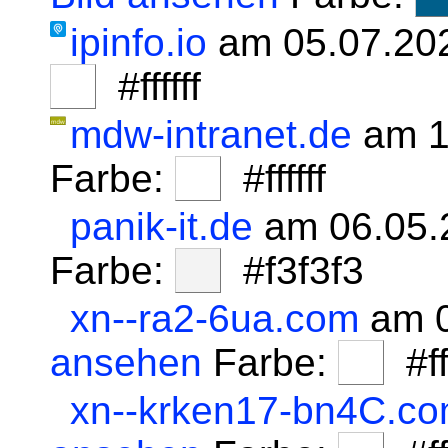
ipinfo.io
am 05.07.20
#ffffff
mdw-intranet.de
am 1
Farbe:
#ffffff
panik-it.de
am 06.05.
Farbe:
#f3f3f3
xn--ra2-6ua.com
am 0
ansehen
Farbe:
#fff
xn--krken17-bn4C.c