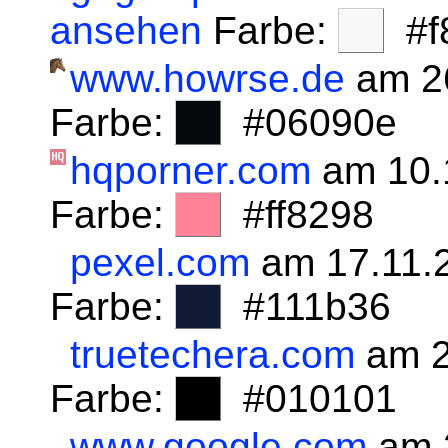
ansehen
Farbe:
#f8
www.howrse.de
am 2
Farbe:
#06090e
hqporner.com
am 10.
Farbe:
#ff8298
pexel.com
am 17.11.
Farbe:
#111b36
truetechera.com
am 2
Farbe:
#010101
www.google.com
am 