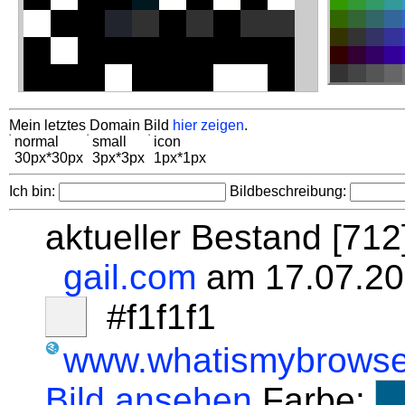
Mein letztes Domain Bild
hier zeigen
.
normal
small
icon
30px*30px
3px*3px
1px*1px
Ich bin:
Bildbeschreibung:
aktueller Bestand [71
gail.com
am 17.07.20
#f1f1f1
www.whatismybrowse
Bild ansehen
Farbe: