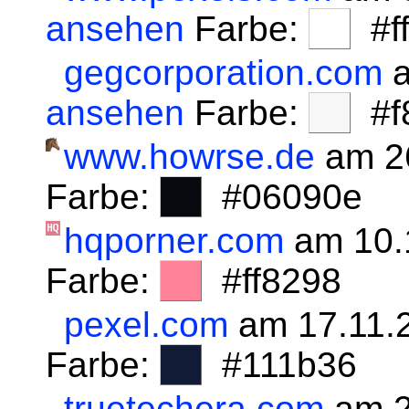
ansehen
Farbe:
#fff
gegcorporation.com
a
ansehen
Farbe:
#f8
www.howrse.de
am 2
Farbe:
#06090e
hqporner.com
am 10.
Farbe:
#ff8298
pexel.com
am 17.11.
Farbe:
#111b36
truetechera.com
am 2